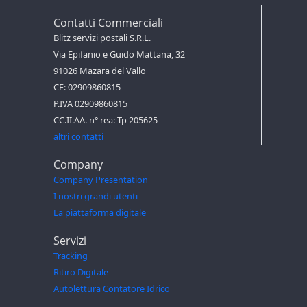
Contatti Commerciali
Blitz servizi postali S.R.L.
Via Epifanio e Guido Mattana, 32
91026 Mazara del Vallo
CF: 02909860815
P.IVA 02909860815
CC.II.AA. n° rea: Tp 205625
altri contatti
Company
Company Presentation
I nostri grandi utenti
La piattaforma digitale
Servizi
Tracking
Ritiro Digitale
Autolettura Contatore Idrico