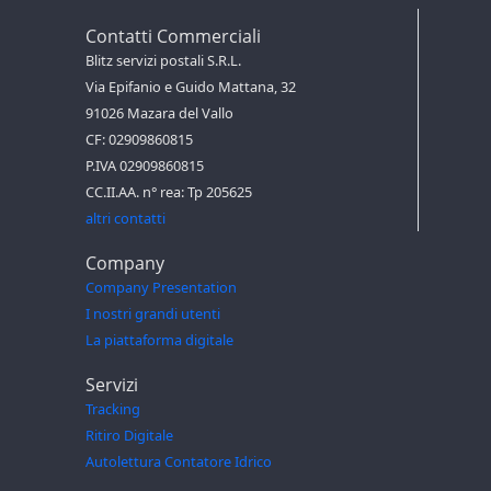
Contatti Commerciali
Blitz servizi postali S.R.L.
Via Epifanio e Guido Mattana, 32
91026 Mazara del Vallo
CF: 02909860815
P.IVA 02909860815
CC.II.AA. n° rea: Tp 205625
altri contatti
Company
Company Presentation
I nostri grandi utenti
La piattaforma digitale
Servizi
Tracking
Ritiro Digitale
Autolettura Contatore Idrico