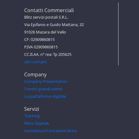
Contatti Commerciali
Blitz servizi postali S.R.L.
Via Epifanio e Guido Mattana, 32
91026 Mazara del Vallo
CF: 02909860815
P.IVA 02909860815
CC.II.AA. n° rea: Tp 205625
altri contatti
Company
Company Presentation
I nostri grandi utenti
La piattaforma digitale
Servizi
Tracking
Ritiro Digitale
Autolettura Contatore Idrico