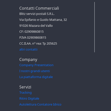
Contatti Commerciali
Blitz servizi postali S.R.L.
Via Epifanio e Guido Mattana, 32
91026 Mazara del Vallo
CF: 02909860815
P.IVA 02909860815
CC.II.AA. n° rea: Tp 205625
altri contatti
Company
Company Presentation
I nostri grandi utenti
La piattaforma digitale
Servizi
Tracking
Ritiro Digitale
Autolettura Contatore Idrico